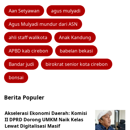
Aan Setyawan
agus mulyadi
Agus Mulyadi mundur dari ASN
ahli staff walikota
Anak Kandung
APBD kab cirebon
babelan bekasi
Bandar judi
birokrat senior kota cirebon
bonsai
Berita Populer
Akselerasi Ekonomi Daerah: Komisi
II DPRD Dorong UMKM Naik Kelas
Lewat Digitalisasi Masif