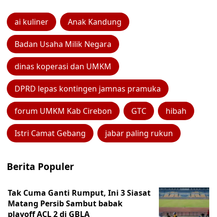
ai kuliner
Anak Kandung
Badan Usaha Milik Negara
dinas koperasi dan UMKM
DPRD lepas kontingen jamnas pramuka
forum UMKM Kab Cirebon
GTC
hibah
Istri Camat Gebang
jabar paling rukun
Berita Populer
Tak Cuma Ganti Rumput, Ini 3 Siasat
Matang Persib Sambut babak
playoff ACL 2 di GBLA