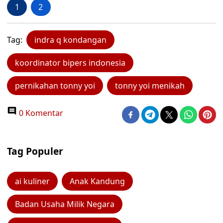
1
2
Tag:
indra q kondangan
koordinator bipers indonesia
pernikahan tonny yoi
tonny yoi menikah
0 Komentar
Tag Populer
ai kuliner
Anak Kandung
Badan Usaha Milik Negara