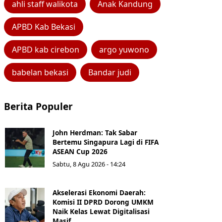
ahli staff walikota
Anak Kandung
APBD Kab Bekasi
APBD kab cirebon
argo yuwono
babelan bekasi
Bandar judi
Berita Populer
John Herdman: Tak Sabar
Bertemu Singapura Lagi di FIFA
ASEAN Cup 2026
Sabtu, 8 Agu 2026 - 14:24
Akselerasi Ekonomi Daerah:
Komisi II DPRD Dorong UMKM
Naik Kelas Lewat Digitalisasi
Masif