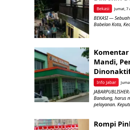
Bekasi
Jumat, 7 
BEKASI — Sebuah
Babelan Kota, Ke
Komentar 
Mandi, Pe
Dinonakti
Info Jabar
Jumat
JABARPUBLISHER.
Bandung, harus m
pelayanan. Keputu
Rompi Pin