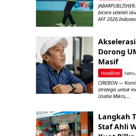
JABARPUBLISHER.C
bicara setelah sk
AFF 2026.Indonesi
Akseleras
Dorong UM
Masif
Headline
Sabtu,
CIREBON — Komis
strategis untuk
Usaha Mikro,...
Langkah T
Staf Ahli 