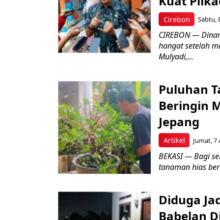
Kuat Pilk
Cirebon
Sabtu, 
CIREBON — Dinami
hangat setelah ma
Mulyadi,...
Puluhan T
Beringin 
Jepang
Artikel
Jumat, 7 
BEKASI — Bagi se
tanaman hias ber
Diduga Ja
Babelan D