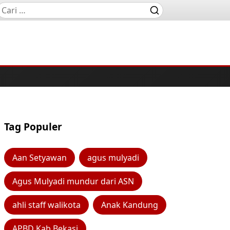
Tag Populer
Aan Setyawan
agus mulyadi
Agus Mulyadi mundur dari ASN
ahli staff walikota
Anak Kandung
APBD Kab Bekasi