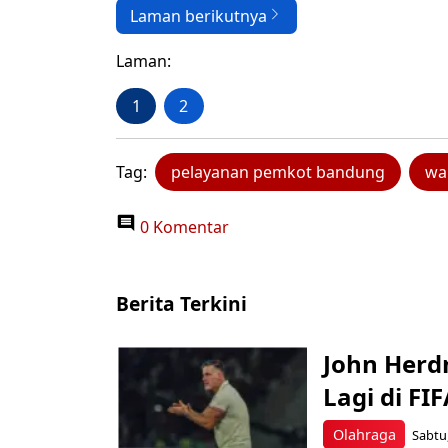
Laman berikutnya
Laman:
1
2
Tag:
pelayanan pemkot bandung
wa
0 Komentar
Berita Terkini
John Herd
Lagi di FI
Olahraga
Sabtu,