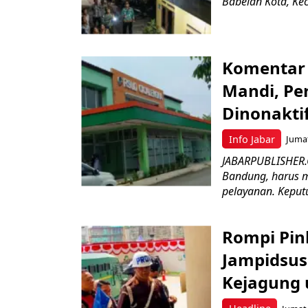
Babelan Kota, Ke
Komentar 
Mandi, Pe
Dinonakti
Info Jabar
Jumat
JABARPUBLISHER.
Bandung, harus m
pelayanan. Keputu
Rompi Pin
Jampidsus 
Kejagung 