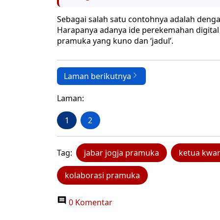
Sebagai salah satu contohnya adalah deng
Harapanya adanya ide perekemahan digital
pramuka yang kuno dan ‘jadul’.
Laman berikutnya
Laman:
1
2
Tag:
jabar jogja pramuka
ketua kwar
kolaborasi pramuka
0 Komentar