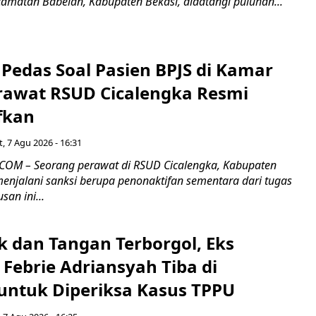
camatan Babelan, Kabupaten Bekasi, didatangi puluhan...
Pedas Soal Pasien BPJS di Kamar
rawat RSUD Cicalengka Resmi
fkan
, 7 Agu 2026 - 16:31
COM – Seorang perawat di RSUD Cicalengka, Kabupaten
enjalani sanksi berupa penonaktifan sementara dari tugas
san ini...
k dan Tangan Terborgol, Eks
Febrie Adriansyah Tiba di
untuk Diperiksa Kasus TPPU