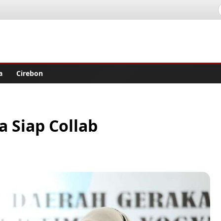
lisher
a
Cirebon
a Siap Collab