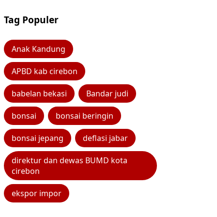
Tag Populer
Anak Kandung
APBD kab cirebon
babelan bekasi
Bandar judi
bonsai
bonsai beringin
bonsai jepang
deflasi jabar
direktur dan dewas BUMD kota
cirebon
ekspor impor