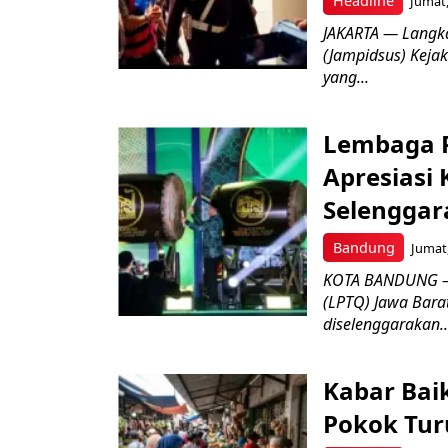
Headline
Jumat,
JAKARTA — Langk
(Jampidsus) Kejak
yang...
Lembaga P
Apresiasi
Selenggar
Bandung
Jumat,
KOTA BANDUNG –
(LPTQ) Jawa Bara
diselenggarakan..
Kabar Bai
Pokok Turu