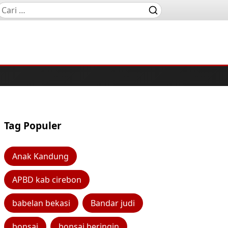
Tag Populer
Anak Kandung
APBD kab cirebon
babelan bekasi
Bandar judi
bonsai
bonsai beringin