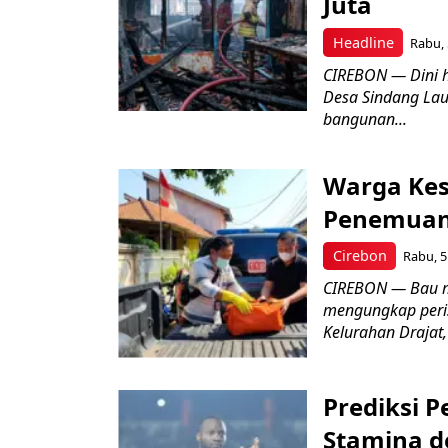
Juta
Headline
Rabu, 
CIREBON — Dini 
Desa Sindang La
bangunan...
Warga Kes
Penemuan
Cirebon
Rabu, 5
CIREBON — Bau me
mengungkap peri
Kelurahan Drajat,
Prediksi 
Stamina d