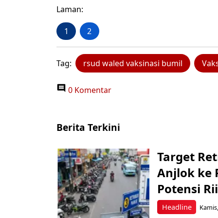
Laman:
1
2
Tag:
rsud waled vaksinasi bumil
Vaks
0 Komentar
Berita Terkini
Target Ret
Anjlok ke 
Potensi Rii
Headline
Kamis,