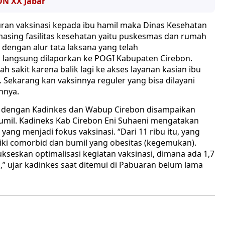
ON XX Jabar
ran vaksinasi kepada ibu hamil maka Dinas Kesehatan
sing fasilitas kesehatan yaitu puskesmas dan rumah
 dengan alur tata laksana yang telah
 langsung dilaporkan ke POGI Kabupaten Cirebon.
h sakit karena balik lagi ke akses layanan kasian ibu
 Sekarang kan vaksinnya reguler yang bisa dilayani
hnya.
P dengan Kadinkes dan Wabup Cirebon disampaikan
 bumil. Kadineks Kab Cirebon Eni Suhaeni mengatakan
 yang menjadi fokus vaksinasi. “Dari 11 ribu itu, yang
liki comorbid dan bumil yang obesitas (kegemukan).
kseskan optimalisasi kegiatan vaksinasi, dimana ada 1,7
,” ujar kadinkes saat ditemui di Pabuaran belum lama