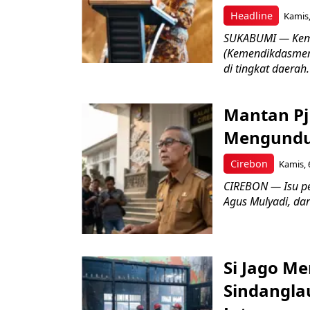
Headline
Kamis,
SUKABUMI — Keme
(Kemendikdasmen)
di tingkat daerah.
Mantan Pj
Mengundur
Cirebon
Kamis, 
CIREBON — Isu pe
Agus Mulyadi, dar
Si Jago M
Sindangla