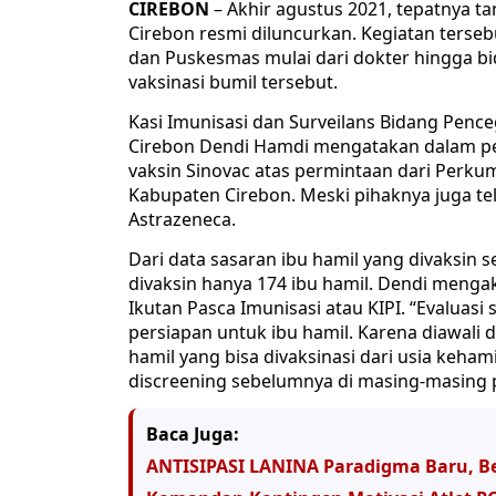
CIREBON
– Akhir agustus 2021, tepatnya ta
Cirebon resmi diluncurkan. Kegiatan terse
dan Puskesmas mulai dari dokter hingga b
vaksinasi bumil tersebut.
Kasi Imunisasi dan Surveilans Bidang Pen
Cirebon Dendi Hamdi mengatakan dalam pel
vaksin Sinovac atas permintaan dari Perku
Kabupaten Cirebon. Meski pihaknya juga te
Astrazeneca.
Dari data sasaran ibu hamil yang divaksin
divaksin hanya 174 ibu hamil. Dendi mengak
Ikutan Pasca Imunisasi atau KIPI. “Evaluas
persiapan untuk ibu hamil. Karena diawali 
hamil yang bisa divaksinasi dari usia keham
discreening sebelumnya di masing-masing p
Baca Juga:
ANTISIPASI LANINA Paradigma Baru, B