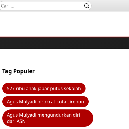
Tag Populer
527 ribu anak jabar putus sekolah
Agus Mulyadi birokrat kota cirebon
Agus Mulyadi mengundurkan diri
dari ASN