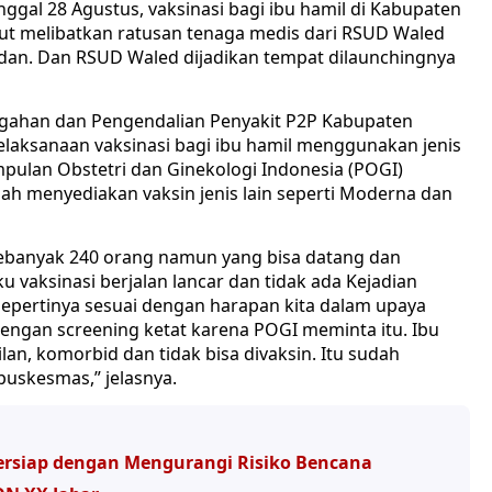
nggal 28 Agustus, vaksinasi bagi ibu hamil di Kabupaten
but melibatkan ratusan tenaga medis dari RSUD Waled
idan. Dan RSUD Waled dijadikan tempat dilaunchingnya
cegahan dan Pengendalian Penyakit P2P Kabupaten
aksanaan vaksinasi bagi ibu hamil menggunakan jenis
mpulan Obstetri dan Ginekologi Indonesia (POGI)
lah menyediakan vaksin jenis lain seperti Moderna dan
 sebanyak 240 orang namun yang bisa datang dan
u vaksinasi berjalan lancar dan tidak ada Kejadian
i sepertinya sesuai dengan harapan kita dalam upaya
dengan screening ketat karena POGI meminta itu. Ibu
ilan, komorbid dan tidak bisa divaksin. Itu sudah
uskesmas,” jelasnya.
ersiap dengan Mengurangi Risiko Bencana