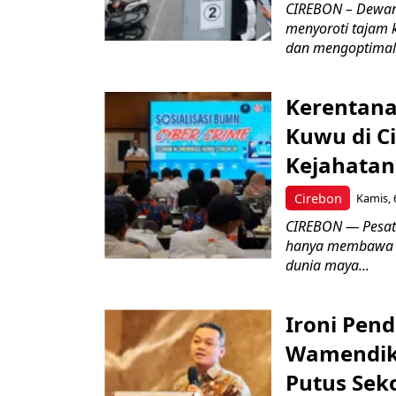
CIREBON – Dewan
menyoroti tajam 
dan mengoptimal
Kerentana
Kuwu di C
Kejahatan
Cirebon
Kamis, 
CIREBON — Pesatn
hanya membawa k
dunia maya...
Ironi Pend
Wamendik
Putus Seko