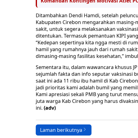
Komandan Kontingen Motivasi Atlet P
Ditambahkan Dendi Hamdi, setelah peluncu
Kabupaten Cirebon mengarahkan masing-ma
sakit, untuk segera melaksanakan vaksinasi
ditentukan. Termasuk pemantuan KIPI yang
“Kedepan sepertinya kita ngga mesti di ruma
hamil yang rumahnya jauh dari rumah sakit.
dimasing-masing fasilitas kesehatan,” imbu
Sementara itu, dalam wawancara khusus J
sejumlah fakta dan info seputar vaksinasi
saat ini ada 11 ribu ibu hamil di Kab Cirebon
jadi prioritas kami adalah bumil yang memi
Kami apresiasi sekali PMB yang turut mensu
juta warga Kab Cirebon yang harus divaksin
ini.
(adv)
Laman berikutnya