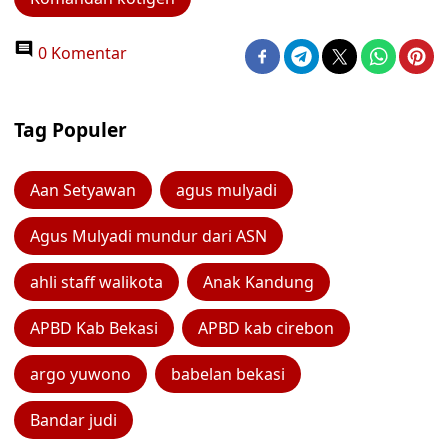
0 Komentar
Tag Populer
Aan Setyawan
agus mulyadi
Agus Mulyadi mundur dari ASN
ahli staff walikota
Anak Kandung
APBD Kab Bekasi
APBD kab cirebon
argo yuwono
babelan bekasi
Bandar judi