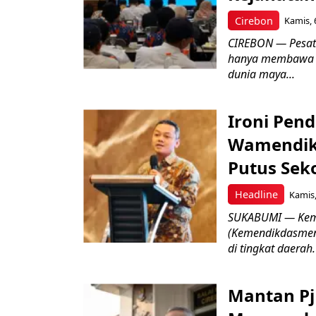
Cirebon
Kamis, 
CIREBON — Pesatn
hanya membawa k
dunia maya...
Ironi Pend
Wamendik
Putus Seko
Headline
Kamis,
SUKABUMI — Keme
(Kemendikdasmen)
di tingkat daerah.
Mantan Pj