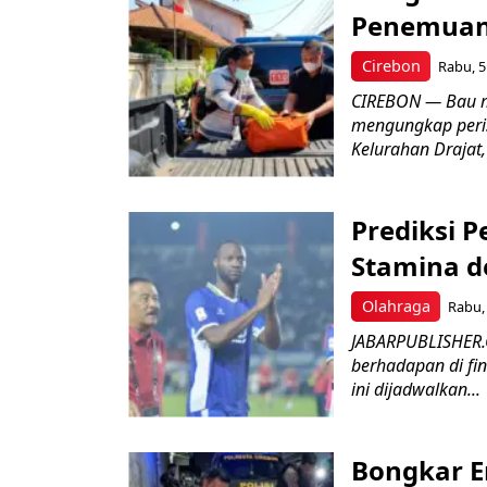
Penemuan
Cirebon
Rabu, 5
CIREBON — Bau me
mengungkap peri
Kelurahan Drajat,
Prediksi 
Stamina d
Olahraga
Rabu, 
JABARPUBLISHER.
berhadapan di fin
ini dijadwalkan...
Bongkar E