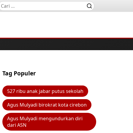
Tag Populer
527 ribu anak jabar putus sekolah
Agus Mulyadi birokrat kota cirebon
Agus Mulyadi mengundurkan diri
dari ASN