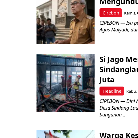
Mengundur
Cirebon
Kamis, 
CIREBON — Isu pe
Agus Mulyadi, dar
Si Jago M
Sindangla
Juta
Headline
Rabu, 
CIREBON — Dini 
Desa Sindang La
bangunan...
Warga Kes