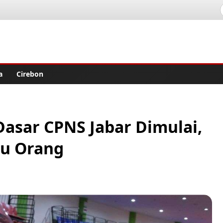
lisher
a
Cirebon
Dasar CPNS Jabar Dimulai,
bu Orang