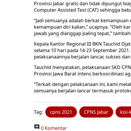
Provinsi Jabar gratis dan tidak dipungut bi
Computer Assisted Test (CAT) sehingga beb
“Jadi semuanya adalah berkat kemampuan diri
kemampuan diri kalian,” ucapnya. “Oleh kar
jawab yang dianggap paling tepat,” tambah
Kepala Kantor Regional III BKN Tauchid Dj
selama 10 hari pada 14-23 September 2021.
pelaksanaannya berjalan lancar, sukses dan
Tauchid menyatakan, pelaksanaan SKD CPN
Provinsi Jawa Barat intens berkoordinasi ag
“Terkait dengan pelaksanaan ini, kami mel
semuanya berjalan lancar termasuk protoko
Tag:
cpns 2021
CPNS Jabar
kisi-
0 Komentar