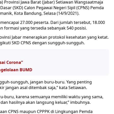
a) Provinsi Jawa Barat (Jabar) Setiawan Wangsaatmaja
Dasar (SKD) Calon Pegawai Negeri Sipil (CPNS) Pemda
manik, Kota Bandung, Selasa (14/9/2021).
mencapai 27.000 peserta. Dari jumlah tersebut, 18.000
an formasi yang tersedia sebanyak 540 posisi.
insi Jabar menerapkan protokol kesehatan yang ketat.
mengikuti SKD CPNS dengan sungguh-sungguh.
sai Corona”
engelolaan BUMD
gguh-sungguh, jangan buru-buru. Yang penting
r jangan asal ditembak saja,” kata Setiawan.
ru-buru, karena semuanya memiliki waktu yang sama,
an hasilnya akan langsung keluar,” imbuhnya.
imaan CPNS maupun CPPPK di Lingkungan Pemda