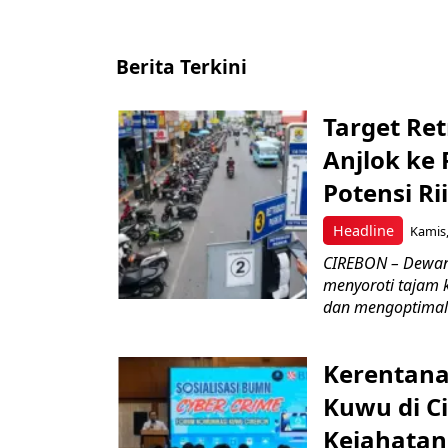
Berita Terkini
Target Ret
Anjlok ke 
Potensi Rii
Headline
Kamis,
CIREBON – Dewan
menyoroti tajam 
dan mengoptimal
Kerentana
Kuwu di C
Kejahatan