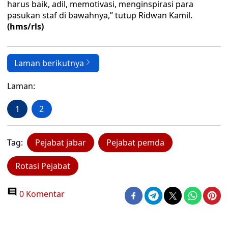
harus baik, adil, memotivasi, menginspirasi para
pasukan staf di bawahnya,” tutup Ridwan Kamil.
(hms/rls)
Laman berikutnya
Laman:
1
2
Tag:
Pejabat jabar
Pejabat pemda
Rotasi Pejabat
0 Komentar