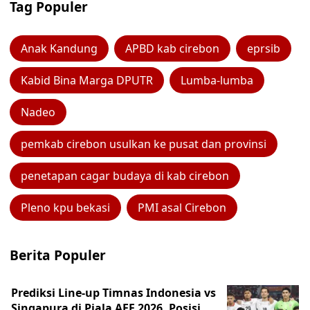
Tag Populer
Anak Kandung
APBD kab cirebon
eprsib
Kabid Bina Marga DPUTR
Lumba-lumba
Nadeo
pemkab cirebon usulkan ke pusat dan provinsi
penetapan cagar budaya di kab cirebon
Pleno kpu bekasi
PMI asal Cirebon
Berita Populer
Prediksi Line-up Timnas Indonesia vs
Singapura di Piala AFF 2026, Posisi