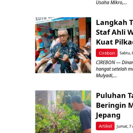
Usaha Mikro,...
Langkah T
Staf Ahli 
Kuat Pilk
Cirebon
Sabtu, 
CIREBON — Dinami
hangat setelah ma
Mulyadi,...
Puluhan T
Beringin 
Jepang
Artikel
Jumat, 7 