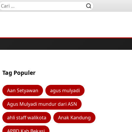
Tag Populer
Aan Setyawan
agus mulyadi
Agus Mulyadi mundur dari ASN
ahli staff walikota
Anak Kandung
APBD Kab Bekasi