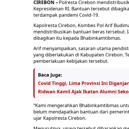
CIREBON –
Polresta Cirebon mendistribusi
Kepresidenan RI. Bantuan tersebut dibagi
terdampak pandemi Covid-19.
Kapolresta Cirebon, Kombes Pol Arif Bud
mendistribusikan bantuan beras tersebut. 
dibagikan itu kepada Bhabinkamtibmas.
Arif menyampaikan, sasaran utama pendist
yang diberlakukan di Kabupaten Cirebon. 
pemberlakuan kebijakan tersebut.
Baca Juga:
Covid Tinggi, Lima Provinsi Ini Diganj
Ridwan Kamil Ajak Ikatan Alumni Sekol
“Kami mengerahkan Bhabinkamtibmas untuk
belum mendapatkan bantuan dari pemerintah
ujar Kapolresta Cirebon.
Menurutnya, upaya tersebut diharapkan me