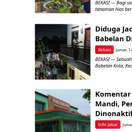
BEKASI — Bagi se
tanaman hias ber
Diduga Ja
Babelan D
Bekasi
Jumat, 7 
BEKASI — Sebuah
Babelan Kota, Ke
Komentar 
Mandi, Pe
Dinonakti
Info Jabar
Jumat