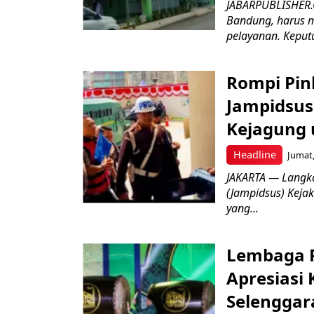
JABARPUBLISHER.
Bandung, harus m
pelayanan. Keputu
Rompi Pin
Jampidsus 
Kejagung 
Headline
Jumat,
JAKARTA — Langk
(Jampidsus) Kejak
yang...
Lembaga P
Apresiasi
Selenggar