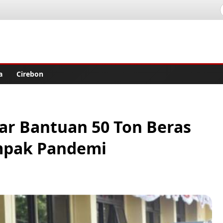
lisher
a
Cirebon
bar Bantuan 50 Ton Beras
mpak Pandemi