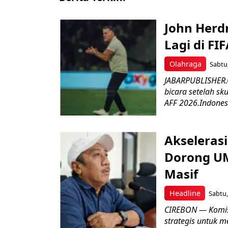
John Herd
Lagi di FI
Olahraga
Sabtu,
JABARPUBLISHER.C
bicara setelah sk
AFF 2026.Indonesi
Akseleras
Dorong UM
Masif
Headline
Sabtu,
CIREBON — Komis
strategis untuk