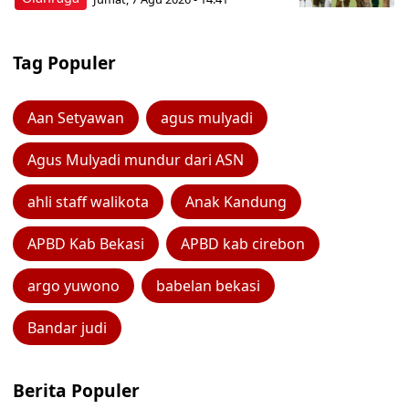
Tag Populer
Aan Setyawan
agus mulyadi
Agus Mulyadi mundur dari ASN
ahli staff walikota
Anak Kandung
APBD Kab Bekasi
APBD kab cirebon
argo yuwono
babelan bekasi
Bandar judi
Berita Populer