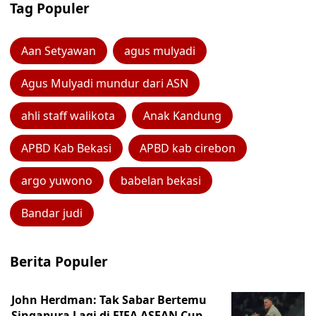
Tag Populer
Aan Setyawan
agus mulyadi
Agus Mulyadi mundur dari ASN
ahli staff walikota
Anak Kandung
APBD Kab Bekasi
APBD kab cirebon
argo yuwono
babelan bekasi
Bandar judi
Berita Populer
John Herdman: Tak Sabar Bertemu
Singapura Lagi di FIFA ASEAN Cup