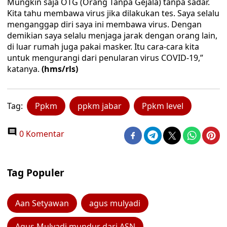
Mungkin saja OTG (Orang Tanpa Gejala) tanpa sadar.
Kita tahu membawa virus jika dilakukan tes. Saya selalu
menganggap diri saya ini membawa virus. Dengan
demikian saya selalu menjaga jarak dengan orang lain,
di luar rumah juga pakai masker. Itu cara-cara kita
untuk mengurangi dari penularan virus COVID-19,”
katanya.
(hms/rls)
Tag:
Ppkm
ppkm jabar
Ppkm level
0 Komentar
Tag Populer
Aan Setyawan
agus mulyadi
Agus Mulyadi mundur dari ASN