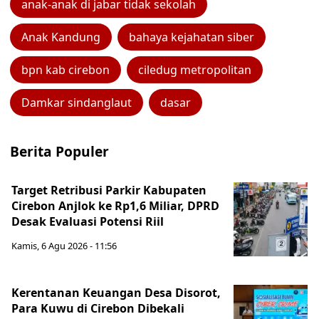
anak-anak di jabar tidak sekolah
Anak Kandung
bahaya kejahatan siber
bpn kab cirebon
ciledug metropolitan
Damkar sindanglaut
dasar
Berita Populer
Target Retribusi Parkir Kabupaten
Cirebon Anjlok ke Rp1,6 Miliar, DPRD
Desak Evaluasi Potensi Riil
Kamis, 6 Agu 2026 - 11:56
Kerentanan Keuangan Desa Disorot,
Para Kuwu di Cirebon Dibekali