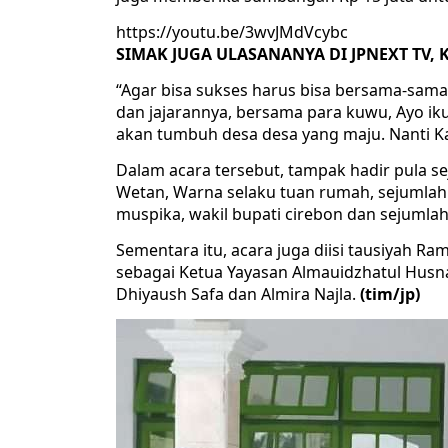
https://youtu.be/3wvJMdVcybc
SIMAK JUGA ULASANANYA DI JPNEXT TV, K
“Agar bisa sukses harus bisa bersama-sam
dan jajarannya, bersama para kuwu, Ayo i
akan tumbuh desa desa yang maju. Nanti K
Dalam acara tersebut, tampak hadir pula
Wetan, Warna selaku tuan rumah, sejumlah
muspika, wakil bupati cirebon dan sejumla
Sementara itu, acara juga diisi tausiyah R
sebagai Ketua Yayasan Almauidzhatul Hus
Dhiyaush Safa dan Almira Najla.
(tim/jp)