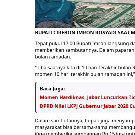
BUPATI CIREBON IMRON ROSYADI SAAT
Tepat pukul 17.00 Bupati Imron langsung d
memberikan sambutannya. Dalam paparanny
bulan ramadan.
“Tiba saatnya kita di 10 hari terakhir bul
momen 10 hari terakhir bulan ramadan ini,
Baca Juga:
Momen Hardiknas, Jabar Luncurkan Tig
DPRD Nilai LKPJ Gubernur Jabar 2020
Dalam sambutannya, bupati juga menyamp
masyarakat bisa bersama-sama membangun s
jùga memberika sumbangan Rp 15 juta un