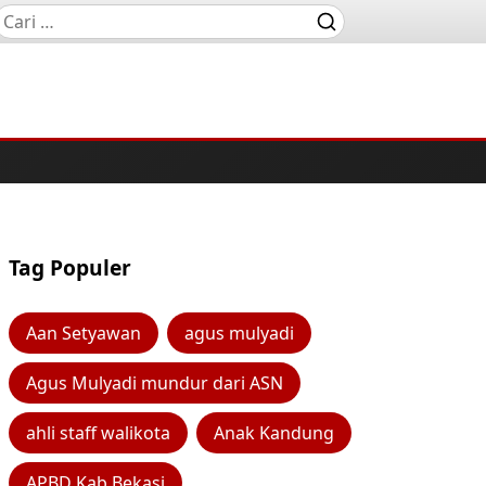
Tag Populer
Aan Setyawan
agus mulyadi
Agus Mulyadi mundur dari ASN
ahli staff walikota
Anak Kandung
APBD Kab Bekasi