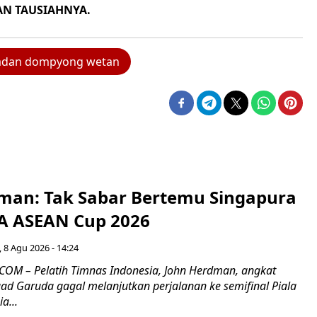
AN TAUSIAHNYA.
madan dompyong wetan
man: Tak Sabar Bertemu Singapura
FA ASEAN Cup 2026
 8 Agu 2026 - 14:24
OM – Pelatih Timnas Indonesia, John Herdman, angkat
uad Garuda gagal melanjutkan perjalanan ke semifinal Piala
a...