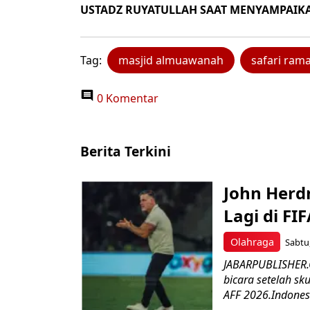
USTADZ RUYATULLAH SAAT MENYAMPAIK
Tag:
masjid almuawanah
safari ra
0 Komentar
Berita Terkini
John Herd
Lagi di FI
Olahraga
Sabtu,
JABARPUBLISHER.C
bicara setelah sk
AFF 2026.Indonesi