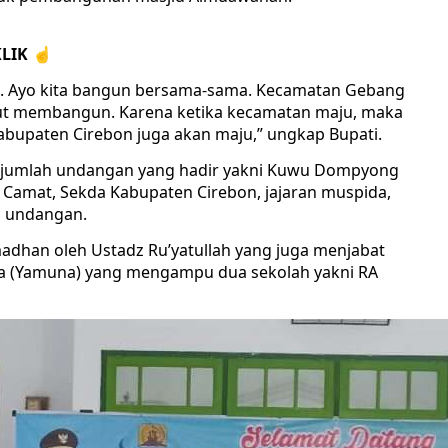
LIK ☝️
a. Ayo kita bangun bersama-sama. Kecamatan Gebang
kut membangun. Karena ketika kecamatan maju, maka
abupaten Cirebon juga akan maju,” ungkap Bupati.
 sejumlah undangan yang hadir yakni Kuwu Dompyong
 Camat, Sekda Kabupaten Cirebon, jajaran muspida,
h undangan.
amadhan oleh Ustadz Ru’yatullah yang juga menjabat
na (Yamuna) yang mengampu dua sekolah yakni RA