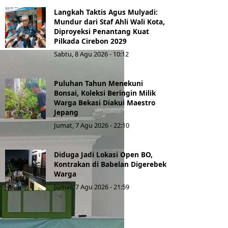
Langkah Taktis Agus Mulyadi:
Mundur dari Staf Ahli Wali Kota,
Diproyeksi Penantang Kuat
Pilkada Cirebon 2029
Sabtu, 8 Agu 2026 - 10:12
Puluhan Tahun Menekuni
Bonsai, Koleksi Beringin Milik
Warga Bekasi Diakui Maestro
Jepang
Jumat, 7 Agu 2026 - 22:10
Diduga Jadi Lokasi Open BO,
Kontrakan di Babelan Digerebek
Warga
Jumat, 7 Agu 2026 - 21:59