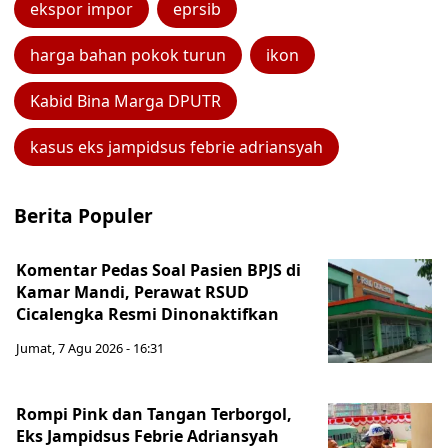
ekspor impor
eprsib
harga bahan pokok turun
ikon
Kabid Bina Marga DPUTR
kasus eks jampidsus febrie adriansyah
Berita Populer
Komentar Pedas Soal Pasien BPJS di
Kamar Mandi, Perawat RSUD
Cicalengka Resmi Dinonaktifkan
Jumat, 7 Agu 2026 - 16:31
Rompi Pink dan Tangan Terborgol,
Eks Jampidsus Febrie Adriansyah