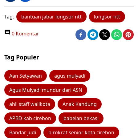
Tag:
bantuan jabar longsor ntt
longsor ntt
0 Komentar
Tag Populer
Aan Setyawan
agus mulyadi
Agus Mulyadi mundur dari ASN
ahli staff walikota
Anak Kandung
APBD kab cirebon
babelan bekasi
Bandar judi
birokrat senior kota cirebon