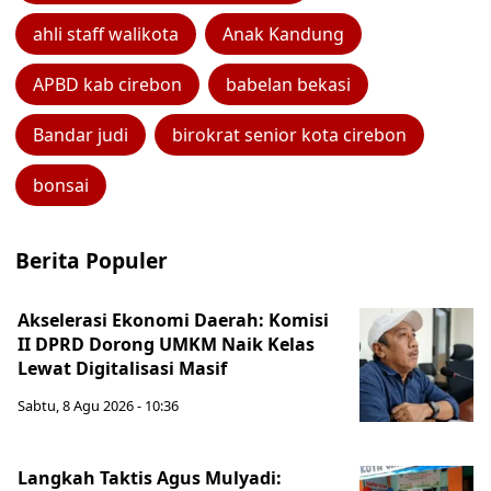
ahli staff walikota
Anak Kandung
APBD kab cirebon
babelan bekasi
Bandar judi
birokrat senior kota cirebon
bonsai
Berita Populer
Akselerasi Ekonomi Daerah: Komisi
II DPRD Dorong UMKM Naik Kelas
Lewat Digitalisasi Masif
Sabtu, 8 Agu 2026 - 10:36
Langkah Taktis Agus Mulyadi: