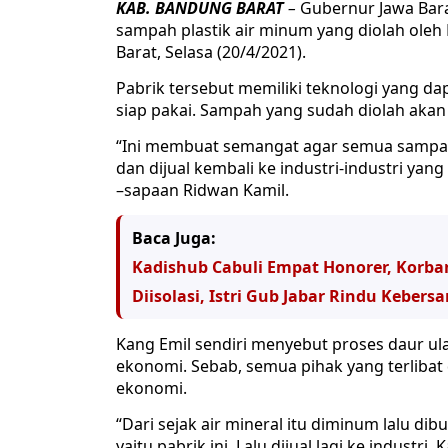
KAB. BANDUNG BARAT
–
Gubernur Jawa Bara
sampah plastik air minum yang diolah oleh
Barat, Selasa (20/4/2021).
Pabrik tersebut memiliki teknologi yang d
siap pakai. Sampah yang sudah diolah akan
“Ini membuat semangat agar semua sampah pl
dan dijual kembali ke industri-industri yan
–sapaan Ridwan Kamil.
Baca Juga:
Kadishub Cabuli Empat Honorer, Korba
Diisolasi, Istri Gub Jabar Rindu Kebe
Kang Emil sendiri menyebut proses daur ul
ekonomi. Sebab, semua pihak yang terliba
ekonomi.
“Dari sejak air mineral itu diminum lalu dibu
yaitu pabrik ini. Lalu dijual lagi ke industr