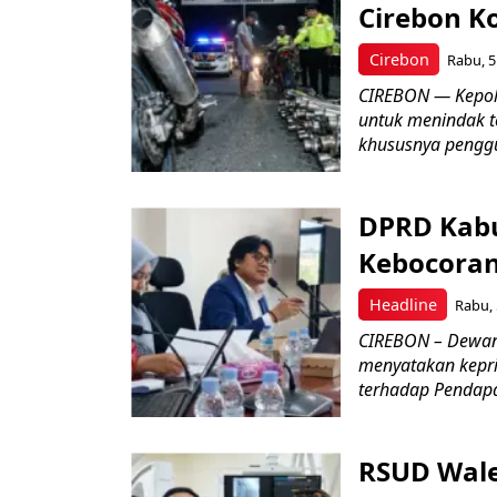
Cirebon K
Cirebon
Rabu, 5
CIREBON — Kepoli
untuk menindak t
khususnya penggu
DPRD Kabu
Kebocoran 
Headline
Rabu, 
CIREBON – Dewan
menyatakan keprih
terhadap Pendapat
RSUD Wale