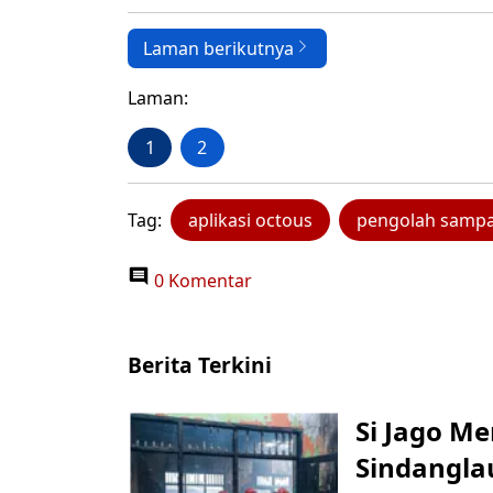
Laman berikutnya
Laman:
1
2
Tag:
aplikasi octous
pengolah sampa
0 Komentar
Berita Terkini
Si Jago M
Sindangla