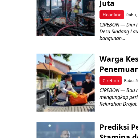
Juta
Headline
Rabu, 
CIREBON — Dini 
Desa Sindang La
bangunan...
Warga Kes
Penemuan
Cirebon
Rabu, 5
CIREBON — Bau me
mengungkap peri
Kelurahan Drajat,
Prediksi 
Stamina d