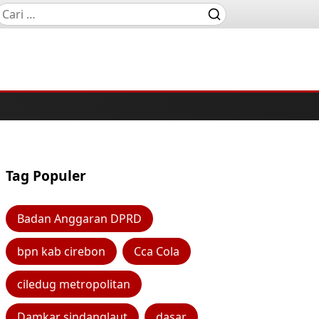
Tag Populer
Badan Anggaran DPRD
bpn kab cirebon
Cca Cola
ciledug metropolitan
Damkar sindanglaut
dasar