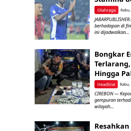
Olahraga
Rabu, 
JABARPUBLISHER.
berhadapan di fin
ini dijadwalkan...
Bongkar E
Terlarang,
Hingga Pa
Headline
Rabu, 
​CIREBON — Kepoli
gempuran terhada
wilayah...
Resahkan 