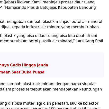
t (Jabar) Ridwan Kamil meninjau proses daur ulang
 PT Namasindo Plas di Batujajar, Kabupaten Bandung
apat mengubah sampah plastik menjadi botol air mineral
 dijual kepada industri air minum yang membutuhkan.
astik yang bisa didaur ulang bisa kita ubah di sini
g membutuhkan botol plastik air mineral,” kata Kang Emil
nnya Gadis Hingga Janda
rsamaan Saat Buka Puasa
ang sampah plastik air minum dengan nama sirkular
t dalam proses tersebut akan mendapatkan keuntungan
ang dia bisa muter lagi oleh pelestari, lalu ke kolektor
i. Karena prosesnya berputar 100 persen itulah kita sebut