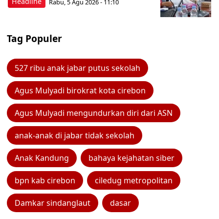
Headline
Rabu, 5 Agu 2026 - 11:10
Tag Populer
527 ribu anak jabar putus sekolah
Agus Mulyadi birokrat kota cirebon
Agus Mulyadi mengundurkan diri dari ASN
anak-anak di jabar tidak sekolah
Anak Kandung
bahaya kejahatan siber
bpn kab cirebon
ciledug metropolitan
Damkar sindanglaut
dasar