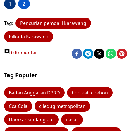
1
2
Tag:
Pencurian pemda ii karawang
Pilkada Karawang
0 Komentar
Tag Populer
Badan Anggaran DPRD
bpn kab cirebon
Cca Cola
ciledug metropolitan
Damkar sindanglaut
dasar