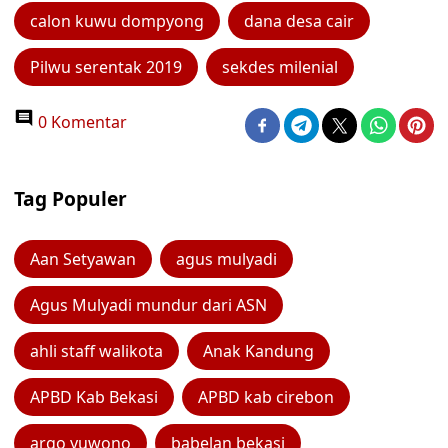
calon kuwu dompyong
dana desa cair
Pilwu serentak 2019
sekdes milenial
0 Komentar
Tag Populer
Aan Setyawan
agus mulyadi
Agus Mulyadi mundur dari ASN
ahli staff walikota
Anak Kandung
APBD Kab Bekasi
APBD kab cirebon
argo yuwono
babelan bekasi