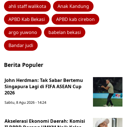
ahli staff walikota
Anak Kandung
APBD Kab Bekasi
APBD kab cirebon
argo yuwono
babelan bekasi
Bandar judi
Berita Populer
John Herdman: Tak Sabar Bertemu
Singapura Lagi di FIFA ASEAN Cup
2026
Sabtu, 8 Agu 2026 - 14:24
Akselerasi Ekonomi Daerah: Komisi