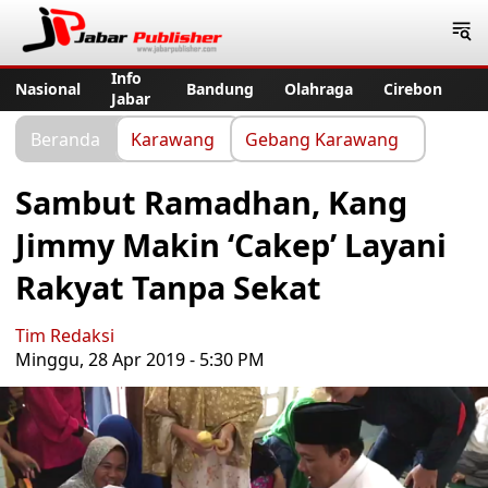
Jabar Publisher
Info
Nasional
Bandung
Olahraga
Cirebon
Jabar
Beranda
Karawang
Gebang Karawang
Sambut Ramadhan, Kang
Jimmy Makin ‘Cakep’ Layani
Rakyat Tanpa Sekat
Tim Redaksi
Minggu, 28 Apr 2019 - 5:30 PM