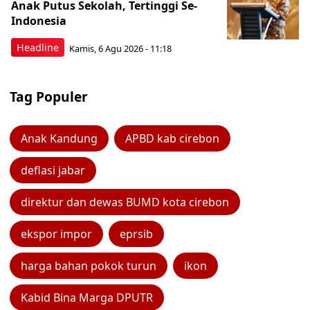
Anak Putus Sekolah, Tertinggi Se-
Indonesia
Headline
Kamis, 6 Agu 2026 - 11:18
Tag Populer
Anak Kandung
APBD kab cirebon
deflasi jabar
direktur dan dewas BUMD kota cirebon
ekspor impor
eprsib
harga bahan pokok turun
ikon
Kabid Bina Marga DPUTR