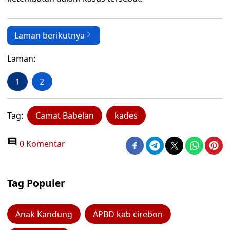
Laman berikutnya
Laman:
1
2
Tag:
Camat Babelan
kades
0 Komentar
Tag Populer
Anak Kandung
APBD kab cirebon