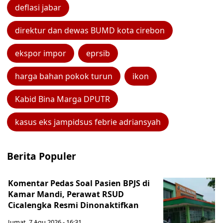
deflasi jabar
direktur dan dewas BUMD kota cirebon
ekspor impor
eprsib
harga bahan pokok turun
ikon
Kabid Bina Marga DPUTR
kasus eks jampidsus febrie adriansyah
Berita Populer
Komentar Pedas Soal Pasien BPJS di
Kamar Mandi, Perawat RSUD
Cicalengka Resmi Dinonaktifkan
Jumat, 7 Agu 2026 - 16:31