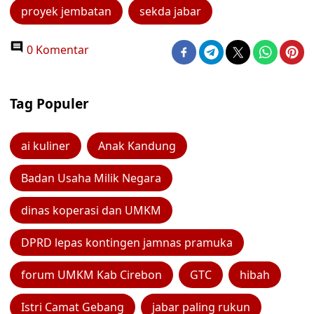
proyek jembatan
sekda jabar
0 Komentar
Tag Populer
ai kuliner
Anak Kandung
Badan Usaha Milik Negara
dinas koperasi dan UMKM
DPRD lepas kontingen jamnas pramuka
forum UMKM Kab Cirebon
GTC
hibah
Istri Camat Gebang
jabar paling rukun