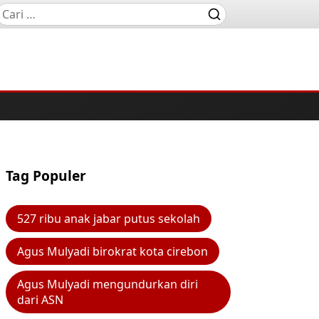
Tag Populer
527 ribu anak jabar putus sekolah
Agus Mulyadi birokrat kota cirebon
Agus Mulyadi mengundurkan diri
dari ASN