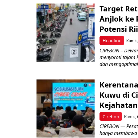
Target Ret
Anjlok ke 
Potensi Rii
Headline
Kamis,
CIREBON – Dewan
menyoroti tajam 
dan mengoptimal
Kerentana
Kuwu di C
Kejahatan
Cirebon
Kamis, 
CIREBON — Pesatn
hanya membawa k