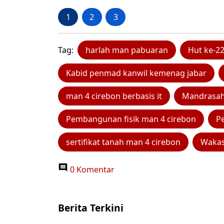
1
2
3
Tag:
harlah man pabuaran
Hut ke-2
Kabid penmad kanwil kemenag jabar
man 4 cirebon berbasis it
Mandrasah 
Pembangunan fisik man 4 cirebon
P
sertifikat tanah man 4 cirebon
Wakas
0 Komentar
Berita Terkini