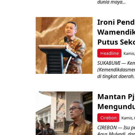
dunia maya...
Ironi Pend
Wamendik
Putus Seko
Headline
Kamis,
SUKABUMI — Keme
(Kemendikdasmen)
di tingkat daerah.
Mantan Pj
Mengundur
Cirebon
Kamis, 
CIREBON — Isu pe
Agus Mulyadi, dar