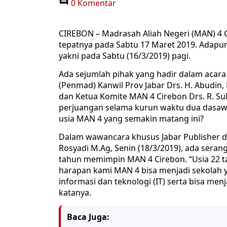
0 Komentar
CIREBON – Madrasah Aliah Negeri (MAN) 4 C
tepatnya pada Sabtu 17 Maret 2019. Adapun
yakni pada Sabtu (16/3/2019) pagi.
Ada sejumlah pihak yang hadir dalam acara 
(Penmad) Kanwil Prov Jabar Drs. H. Abudin,
dan Ketua Komite MAN 4 Cirebon Drs. R. Sul
perjuangan selama kurun waktu dua dasawarsa
usia MAN 4 yang semakin matang ini?
Dalam wawancara khusus Jabar Publisher d
Rosyadi M.Ag, Senin (18/3/2019), ada seran
tahun memimpin MAN 4 Cirebon. “Usia 22 ta
harapan kami MAN 4 bisa menjadi sekola
informasi dan teknologi (IT) serta bisa men
katanya.
Baca Juga: