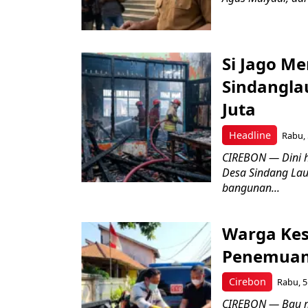
Si Jago M
Sindangla
Juta
Headline
Rabu, 
CIREBON — Dini 
Desa Sindang La
bangunan...
Warga Kes
Penemuan
Cirebon
Rabu, 5
CIREBON — Bau me