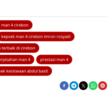
2 man 4 cirebon
kepsek man 4 cirebon imron rosyadi
terbaik di cirebon
erpisahan man 4
prestasi man 4
ek kesiswaan abdul basit