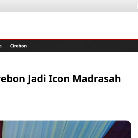
lisher
a
Cirebon
rebon Jadi Icon Madrasah