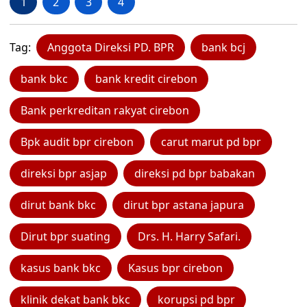
1
2
3
4
Tag:
Anggota Direksi PD. BPR
bank bcj
bank bkc
bank kredit cirebon
Bank perkreditan rakyat cirebon
Bpk audit bpr cirebon
carut marut pd bpr
direksi bpr asjap
direksi pd bpr babakan
dirut bank bkc
dirut bpr astana japura
Dirut bpr suating
Drs. H. Harry Safari.
kasus bank bkc
Kasus bpr cirebon
klinik dekat bank bkc
korupsi pd bpr