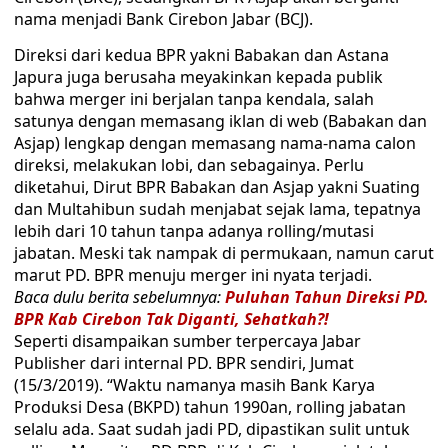
nama menjadi Bank Cirebon Jabar (BCJ).
Direksi dari kedua BPR yakni Babakan dan Astana
Japura juga berusaha meyakinkan kepada publik
bahwa merger ini berjalan tanpa kendala, salah
satunya dengan memasang iklan di web (Babakan dan
Asjap) lengkap dengan memasang nama-nama calon
direksi, melakukan lobi, dan sebagainya. Perlu
diketahui, Dirut BPR Babakan dan Asjap yakni Suating
dan Multahibun sudah menjabat sejak lama, tepatnya
lebih dari 10 tahun tanpa adanya rolling/mutasi
jabatan. Meski tak nampak di permukaan, namun carut
marut PD. BPR menuju merger ini nyata terjadi.
Baca dulu berita sebelumnya:
Puluhan Tahun Direksi PD.
BPR Kab Cirebon Tak Diganti, Sehatkah?!
Seperti disampaikan sumber terpercaya Jabar
Publisher dari internal PD. BPR sendiri, Jumat
(15/3/2019). “Waktu namanya masih Bank Karya
Produksi Desa (BKPD) tahun 1990an, rolling jabatan
selalu ada. Saat sudah jadi PD, dipastikan sulit untuk