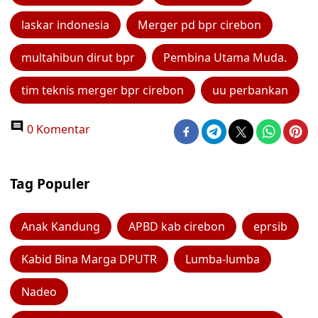
laskar indonesia
Merger pd bpr cirebon
multahibun dirut bpr
Pembina Utama Muda.
tim teknis merger bpr cirebon
uu perbankan
0 Komentar
Tag Populer
Anak Kandung
APBD kab cirebon
eprsib
Kabid Bina Marga DPUTR
Lumba-lumba
Nadeo