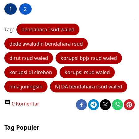
1
2
Tag:
bendahara rsud waled
dede awaludin bendahara rsud
dirut rsud waled
korupsi bpjs rsud waled
korupsi di cirebon
korupsi rsud waled
nina juningsih
NJ DA bendahara rsud waled
0 Komentar
Tag Populer