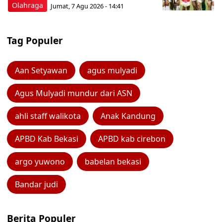
Olahraga
Jumat, 7 Agu 2026 - 14:41
Tag Populer
Aan Setyawan
agus mulyadi
Agus Mulyadi mundur dari ASN
ahli staff walikota
Anak Kandung
APBD Kab Bekasi
APBD kab cirebon
argo yuwono
babelan bekasi
Bandar judi
Berita Populer