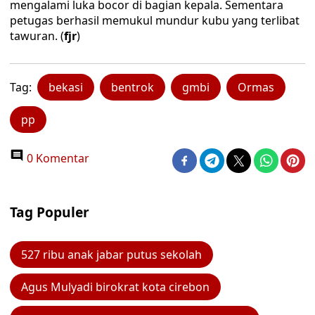
mengalami luka bocor di bagian kepala. Sementara
petugas berhasil memukul mundur kubu yang terlibat
tawuran. (
fjr
)
Tag:
bekasi
bentrok
gmbi
Ormas
pp
0 Komentar
Tag Populer
527 ribu anak jabar putus sekolah
Agus Mulyadi birokrat kota cirebon