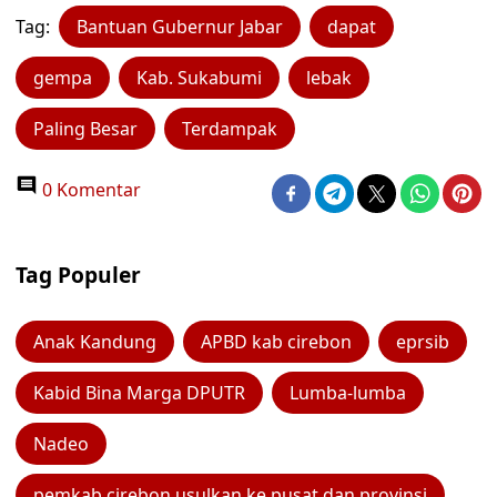
Tag:
Bantuan Gubernur Jabar
dapat
gempa
Kab. Sukabumi
lebak
Paling Besar
Terdampak
0 Komentar
Tag Populer
Anak Kandung
APBD kab cirebon
eprsib
Kabid Bina Marga DPUTR
Lumba-lumba
Nadeo
pemkab cirebon usulkan ke pusat dan provinsi