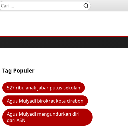
Tag Populer
527 ribu anak jabar putus sekolah
Agus Mulyadi birokrat kota cirebon
Agus Mulyadi mengundurkan diri
dari ASN