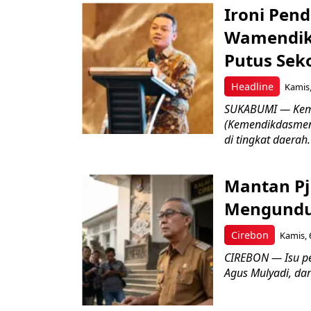
Ironi Pend
Wamendik
Putus Seko
Headline
Kamis,
SUKABUMI — Keme
(Kemendikdasmen)
di tingkat daerah.
Mantan Pj
Mengundur
Cirebon
Kamis, 
CIREBON — Isu pe
Agus Mulyadi, dar