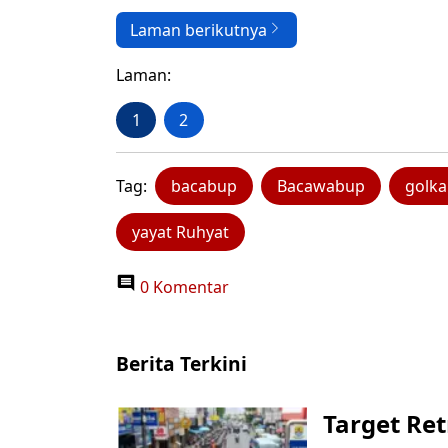
Laman berikutnya
Laman:
1
2
Tag:
bacabup
Bacawabup
golka
yayat Ruhyat
0 Komentar
Berita Terkini
Target Ret