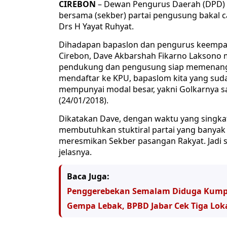
CIREBON
– Dewan Pengurus Daerah (DPD) K
bersama (sekber) partai pengusung bakal c
Drs H Yayat Ruhyat.
Dihadapan bapaslon dan pengurus keempat
Cirebon, Dave Akbarshah Fikarno Laksono 
pendukung dan pengusung siap memenangk
mendaftar ke KPU, bapaslom kita yang sudah 
mempunyai modal besar, yakni Golkarnya saj
(24/01/2018).
Dikatakan Dave, dengan waktu yang singka
membutuhkan stuktiral partai yang banyak d
meresmikan Sekber pasangan Rakyat. Jadi se
jelasnya.
Baca Juga:
Penggerebekan Semalam Diduga Kumpul
Gempa Lebak, BPBD Jabar Cek Tiga Lok