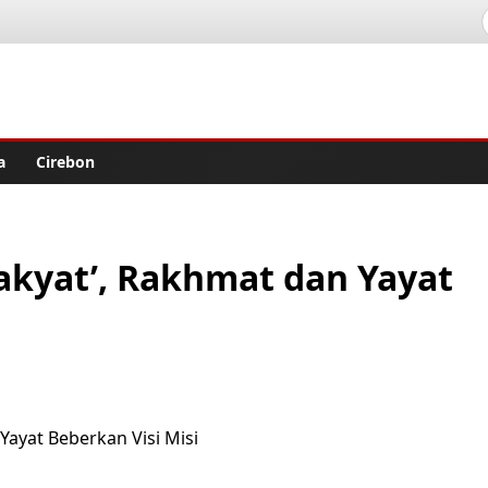
lisher
a
Cirebon
akyat’, Rakhmat dan Yayat