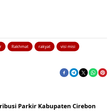
r
Rakhmat
rakyat
visi misi
ribusi Parkir Kabupaten Cirebon