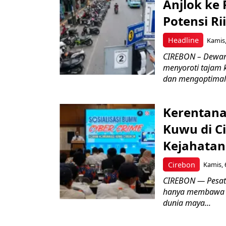
Anjlok ke 
Potensi Rii
Headline
Kamis,
CIREBON – Dewan
menyoroti tajam 
dan mengoptimal
Kerentana
Kuwu di C
Kejahatan
Cirebon
Kamis, 
CIREBON — Pesatn
hanya membawa k
dunia maya...