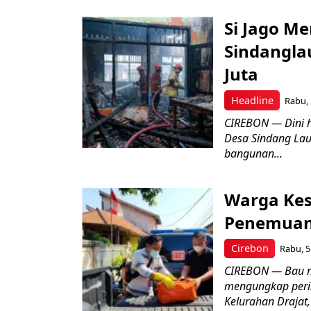
Si Jago M
Sindangla
Juta
Headline
Rabu, 
CIREBON — Dini 
Desa Sindang La
bangunan...
Warga Kes
Penemuan
Cirebon
Rabu, 5
CIREBON — Bau me
mengungkap peri
Kelurahan Drajat,