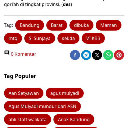
qori’ah di tingkat provinsi. (
des
)
Tag:
Bandung
Barat
dibuka
Maman
mtq
S. Sunjaya
sekda
VI KBB
0 Komentar
Tag Populer
Aan Setyawan
agus mulyadi
Agus Mulyadi mundur dari ASN
ahli staff walikota
Anak Kandung