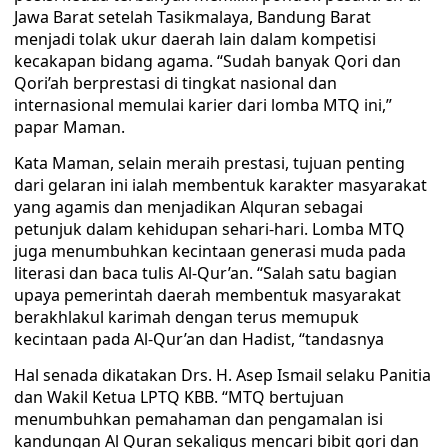
Jawa Barat setelah Tasikmalaya, Bandung Barat
menjadi tolak ukur daerah lain dalam kompetisi
kecakapan bidang agama. “Sudah banyak Qori dan
Qori’ah berprestasi di tingkat nasional dan
internasional memulai karier dari lomba MTQ ini,”
papar Maman.
Kata Maman, selain meraih prestasi, tujuan penting
dari gelaran ini ialah membentuk karakter masyarakat
yang agamis dan menjadikan Alquran sebagai
petunjuk dalam kehidupan sehari-hari. Lomba MTQ
juga menumbuhkan kecintaan generasi muda pada
literasi dan baca tulis Al-Qur’an. “Salah satu bagian
upaya pemerintah daerah membentuk masyarakat
berakhlakul karimah dengan terus memupuk
kecintaan pada Al-Qur’an dan Hadist, “tandasnya
Hal senada dikatakan Drs. H. Asep Ismail selaku Panitia
dan Wakil Ketua LPTQ KBB. “MTQ bertujuan
menumbuhkan pemahaman dan pengamalan isi
kandungan Al Quran sekaligus mencari bibit qori dan