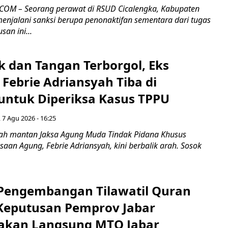
COM – Seorang perawat di RSUD Cicalengka, Kabupaten
enjalani sanksi berupa penonaktifan sementara dari tugas
san ini...
k dan Tangan Terborgol, Eks
Febrie Adriansyah Tiba di
untuk Diperiksa Kasus TPPU
 7 Agu 2026 - 16:25
ah mantan Jaksa Agung Muda Tindak Pidana Khusus
saan Agung, Febrie Adriansyah, kini berbalik arah. Sosok
engembangan Tilawatil Quran
 Keputusan Pemprov Jabar
akan Langsung MTQ Jabar