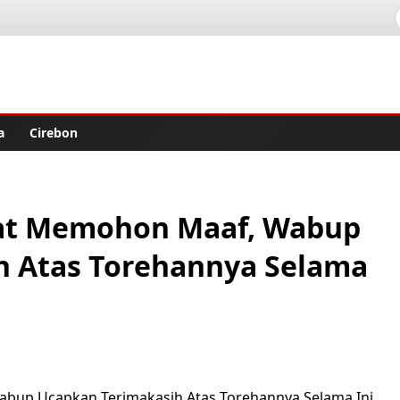
lisher
a
Cirebon
ayat Memohon Maaf, Wabup
h Atas Torehannya Selama