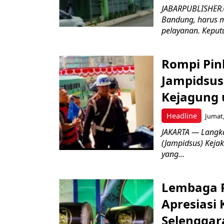
JABARPUBLISHER.
Bandung, harus m
pelayanan. Keputu
Rompi Pin
Jampidsus 
Kejagung 
Headline
Jumat,
JAKARTA — Langk
(Jampidsus) Kejak
yang...
Lembaga P
Apresiasi
Selenggar