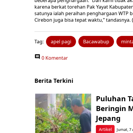
beberapa penghargaan. “Dan kami tidak akan
karena berkat torehan Pak Yayat Kabupat
satunya ialah peraihan penghargaan WTP 
Cirebon juga bisa tepat waktu,” tandasnya. 
Tag:
apel pagi
Bacawabup
mint
0 Komentar
Berita Terkini
Puluhan T
Beringin 
Jepang
Artikel
Jumat, 7 