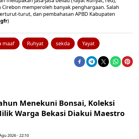
 melupakan jasa-jasa beliau (Yayat Ruhyat, red),
en Cirebon memperoleh banyak penghargaan. Salah
berturut-turut, dan pembahasan APBD Kabupaten
(
gfr
)
a maaf
Ruhyat
sekda
Yayat
ahun Menekuni Bonsai, Koleksi
Milik Warga Bekasi Diakui Maestro
Agu 2026 - 22:10