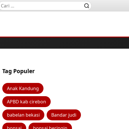
Tag Populer
Anak Kandung
APBD kab cirebon
babelan bekasi
Bandar judi
bonsai
bonsai beringin