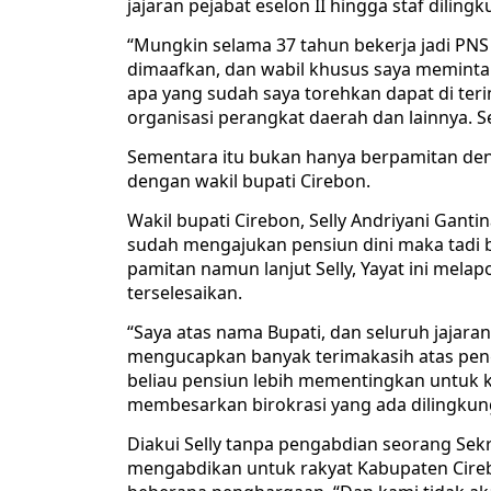
jajaran pejabat eselon II hingga staf dili
“Mungkin selama 37 tahun bekerja jadi PN
dimaafkan, dan wabil khusus saya memint
apa yang sudah saya torehkan dapat di ter
organisasi perangkat daerah dan lainnya. S
Sementara itu bukan hanya berpamitan den
dengan wakil bupati Cirebon.
Wakil bupati Cirebon, Selly Andriyani Ganti
sudah mengajukan pensiun dini maka tadi 
pamitan namun lanjut Selly, Yayat ini mela
terselesaikan.
“Saya atas nama Bupati, dan seluruh jajar
mengucapkan banyak terimakasih atas peng
beliau pensiun lebih mementingkan untuk 
membesarkan birokrasi yang ada dilingkung
Diakui Selly tanpa pengabdian seorang Sekr
mengabdikan untuk rakyat Kabupaten Cireb