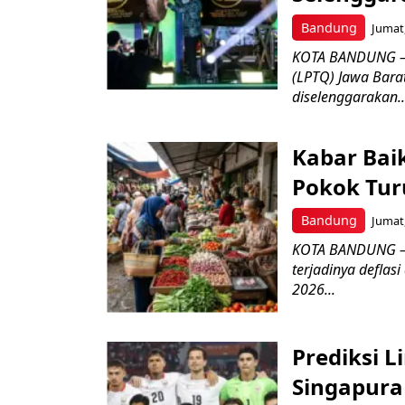
Bandung
Jumat,
KOTA BANDUNG –
(LPTQ) Jawa Bara
diselenggarakan..
Kabar Bai
Pokok Turu
Bandung
Jumat,
KOTA BANDUNG – 
terjadinya deflas
2026...
Prediksi L
Singapura 