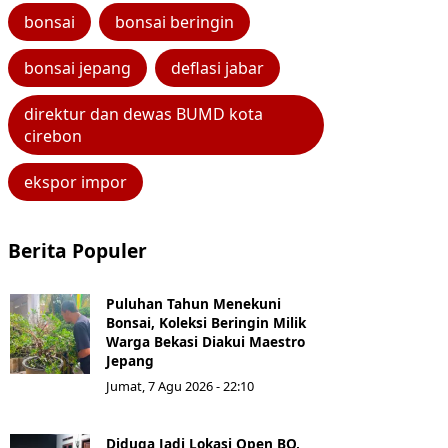
bonsai
bonsai beringin
bonsai jepang
deflasi jabar
direktur dan dewas BUMD kota
cirebon
ekspor impor
Berita Populer
Puluhan Tahun Menekuni
Bonsai, Koleksi Beringin Milik
Warga Bekasi Diakui Maestro
Jepang
Jumat, 7 Agu 2026 - 22:10
Diduga Jadi Lokasi Open BO,