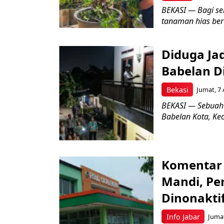
BEKASI — Bagi se
tanaman hias ber
Diduga Ja
Babelan D
Bekasi
Jumat, 7 
BEKASI — Sebuah
Babelan Kota, Ke
Komentar 
Mandi, Pe
Dinonakti
Info Jabar
Jumat