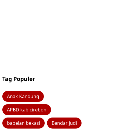
Tag Populer
Anak Kandung
APBD kab cirebon
babelan bekasi
Bandar judi