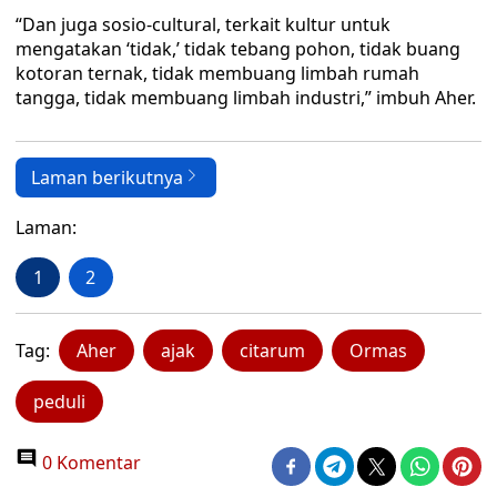
“Dan juga sosio-cultural, terkait kultur untuk
mengatakan ‘tidak,’ tidak tebang pohon, tidak buang
kotoran ternak, tidak membuang limbah rumah
tangga, tidak membuang limbah industri,” imbuh Aher.
Laman berikutnya
Laman:
1
2
Tag:
Aher
ajak
citarum
Ormas
peduli
0 Komentar