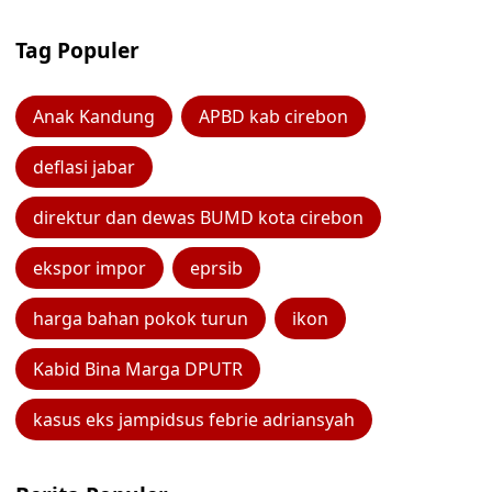
Tag Populer
Anak Kandung
APBD kab cirebon
deflasi jabar
direktur dan dewas BUMD kota cirebon
ekspor impor
eprsib
harga bahan pokok turun
ikon
Kabid Bina Marga DPUTR
kasus eks jampidsus febrie adriansyah