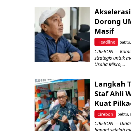
Akseleras
Dorong UM
Masif
Headline
Sabtu,
CIREBON — Komis
strategis untuk
Usaha Mikro,...
Langkah T
Staf Ahli 
Kuat Pilk
Cirebon
Sabtu, 
CIREBON — Dinami
hangat setelah ma