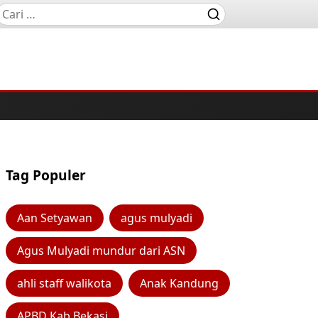
Tag Populer
Aan Setyawan
agus mulyadi
Agus Mulyadi mundur dari ASN
ahli staff walikota
Anak Kandung
APBD Kab Bekasi