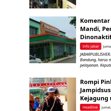
Komentar 
Mandi, Pe
Dinonakti
Info Jabar
Jumat
JABARPUBLISHER.
Bandung, harus m
pelayanan. Keputu
Rompi Pin
Jampidsus 
Kejagung 
Headline
Jumat,