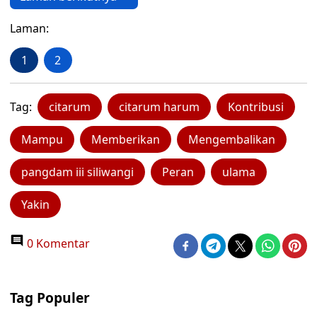
Laman:
1
2
Tag:
citarum
citarum harum
Kontribusi
Mampu
Memberikan
Mengembalikan
pangdam iii siliwangi
Peran
ulama
Yakin
0 Komentar
Tag Populer