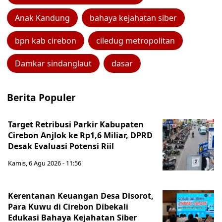
Anak Kandung
bahaya kejahatan siber
bpn kab cirebon
ciledug metropolitan
Damkar sindanglaut
dasar
Berita Populer
Target Retribusi Parkir Kabupaten
Cirebon Anjlok ke Rp1,6 Miliar, DPRD
Desak Evaluasi Potensi Riil
Kamis, 6 Agu 2026 - 11:56
Kerentanan Keuangan Desa Disorot,
Para Kuwu di Cirebon Dibekali
Edukasi Bahaya Kejahatan Siber