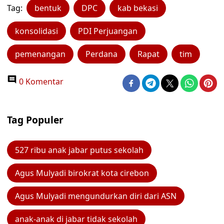
Tag:
bentuk
DPC
kab bekasi
konsolidasi
PDI Perjuangan
pemenangan
Perdana
Rapat
tim
0 Komentar
Tag Populer
527 ribu anak jabar putus sekolah
Agus Mulyadi birokrat kota cirebon
Agus Mulyadi mengundurkan diri dari ASN
anak-anak di jabar tidak sekolah