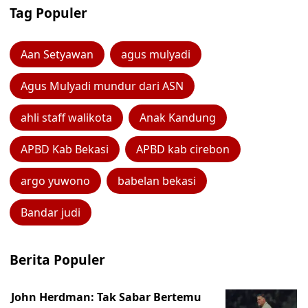
Tag Populer
Aan Setyawan
agus mulyadi
Agus Mulyadi mundur dari ASN
ahli staff walikota
Anak Kandung
APBD Kab Bekasi
APBD kab cirebon
argo yuwono
babelan bekasi
Bandar judi
Berita Populer
John Herdman: Tak Sabar Bertemu