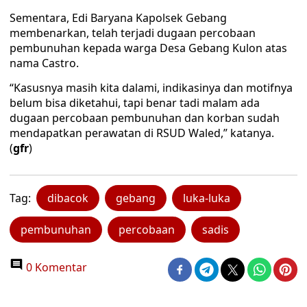
Sementara, Edi Baryana Kapolsek Gebang
membenarkan, telah terjadi dugaan percobaan
pembunuhan kepada warga Desa Gebang Kulon atas
nama Castro.
“Kasusnya masih kita dalami, indikasinya dan motifnya
belum bisa diketahui, tapi benar tadi malam ada
dugaan percobaan pembunuhan dan korban sudah
mendapatkan perawatan di RSUD Waled,” katanya.
(
gfr
)
Tag:
dibacok
gebang
luka-luka
pembunuhan
percobaan
sadis
0 Komentar