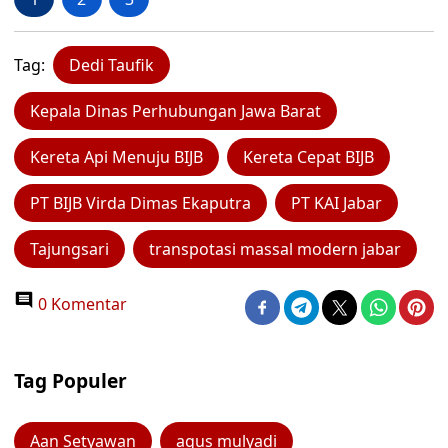
Tag:
Dedi Taufik
Kepala Dinas Perhubungan Jawa Barat
Kereta Api Menuju BIJB
Kereta Cepat BIJB
PT BIJB Virda Dimas Ekaputra
PT KAI Jabar
Tajungsari
transpotasi massal modern jabar
0 Komentar
Tag Populer
Aan Setyawan
agus mulyadi