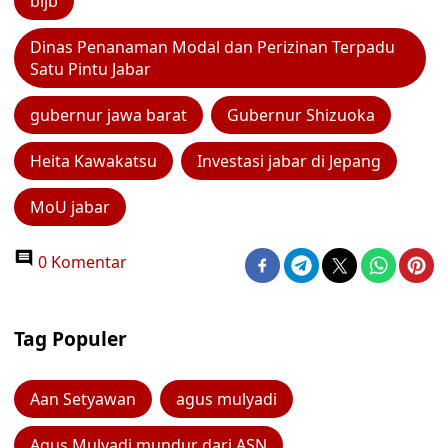
bijb
Dinas Penanaman Modal dan Perizinan Terpadu
Satu Pintu Jabar
gubernur jawa barat
Gubernur Shizuoka
Heita Kawakatsu
Investasi jabar di Jepang
MoU jabar
0 Komentar
Tag Populer
Aan Setyawan
agus mulyadi
Agus Mulyadi mundur dari ASN