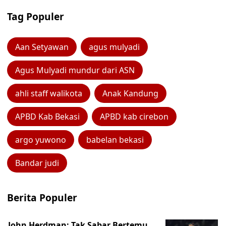
Tag Populer
Aan Setyawan
agus mulyadi
Agus Mulyadi mundur dari ASN
ahli staff walikota
Anak Kandung
APBD Kab Bekasi
APBD kab cirebon
argo yuwono
babelan bekasi
Bandar judi
Berita Populer
John Herdman: Tak Sabar Bertemu