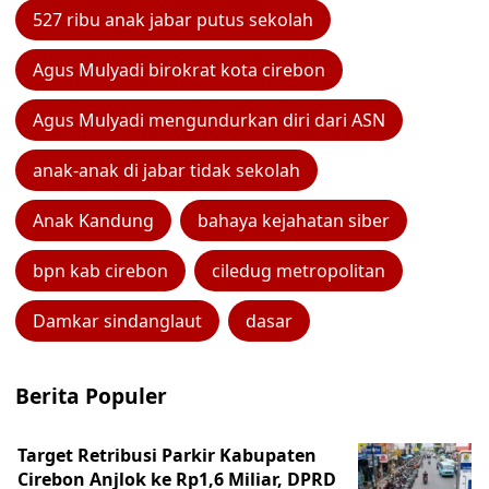
527 ribu anak jabar putus sekolah
Agus Mulyadi birokrat kota cirebon
Agus Mulyadi mengundurkan diri dari ASN
anak-anak di jabar tidak sekolah
Anak Kandung
bahaya kejahatan siber
bpn kab cirebon
ciledug metropolitan
Damkar sindanglaut
dasar
Berita Populer
Target Retribusi Parkir Kabupaten
Cirebon Anjlok ke Rp1,6 Miliar, DPRD