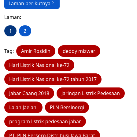
Laman berikutnya
Laman:
1
2
Tag:
Amir Rosidin
deddy mizwar
Hari Listrik Nasional ke-72
Hari Listrik Nasional ke-72 tahun 2017
Jabar Caang 2018
Jaringan Listrik Pedesaan
Lalan Jaelani
PLN Bersinergi
program listrik pedesaan jabar
PT. PLN Persero Distribusi Jawa Barat