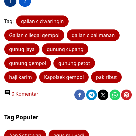
1
2
Tag:
galian c ciwaringin
Galian c ilegal gempol
galian c palimanan
gunug jaya
gunung cupang
gunung gempol
gunung petot
haji karim
Kapolsek gempol
pak ribut
0 Komentar
Tag Populer
Aan Setyawan
agus mulyadi