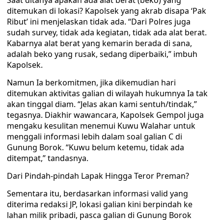
Saat ditanya apakah ada alat berat (beko) yang
ditemukan di lokasi? Kapolsek yang akrab disapa ‘Pak
Ribut’ ini menjelaskan tidak ada. “Dari Polres juga
sudah survey, tidak ada kegiatan, tidak ada alat berat.
Kabarnya alat berat yang kemarin berada di sana,
adalah beko yang rusak, sedang diperbaiki,” imbuh
Kapolsek.
Namun Ia berkomitmen, jika dikemudian hari
ditemukan aktivitas galian di wilayah hukumnya Ia tak
akan tinggal diam. “Jelas akan kami sentuh/tindak,”
tegasnya. Diakhir wawancara, Kapolsek Gempol juga
mengaku kesulitan menemui Kuwu Walahar untuk
menggali informasi lebih dalam soal galian C di
Gunung Borok. “Kuwu belum ketemu, tidak ada
ditempat,” tandasnya.
Dari Pindah-pindah Lapak Hingga Teror Preman?
Sementara itu, berdasarkan informasi valid yang
diterima redaksi JP, lokasi galian kini berpindah ke
lahan milik pribadi, pasca galian di Gunung Borok