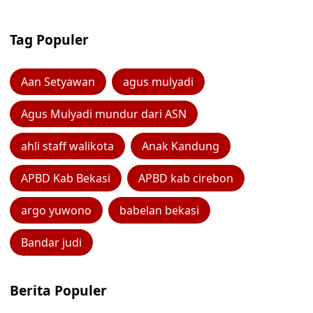
Tag Populer
Aan Setyawan
agus mulyadi
Agus Mulyadi mundur dari ASN
ahli staff walikota
Anak Kandung
APBD Kab Bekasi
APBD kab cirebon
argo yuwono
babelan bekasi
Bandar judi
Berita Populer