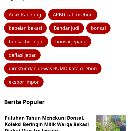
Anak Kandung
APBD kab cirebon
babelan bekasi
Bandar judi
bonsai
bonsai beringin
bonsai jepang
deflasi jabar
direktur dan dewas BUMD kota cirebon
ekspor impor
Berita Populer
Puluhan Tahun Menekuni Bonsai,
Koleksi Beringin Milik Warga Bekasi
Diakui Maestro Jepang