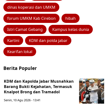
dinas koperasi dan UMKM
forum UMKM Kab Cirebon
hibah
Istri Camat Gebang
Kampus kelas dunia
Kartini
KDM dan polda jabar
Kearifan lokal
Berita Populer
KDM dan Kapolda Jabar Musnahkan
Barang Bukti Kejahatan, Termasuk
Knalpot Brong dan Tramadol
Senin, 10 Agu 2026 - 13:41