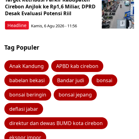
Cirebon Anjlok ke Rp1,6 Miliar, DPRD
Desak Evaluasi Potensi Riil
Headline
Kamis, 6 Agu 2026 - 11:56
Tag Populer
Anak Kandung
APBD kab cirebon
babelan bekasi
Bandar judi
bonsai
bonsai beringin
bonsai jepang
deflasi jabar
direktur dan dewas BUMD kota cirebon
ekspor impor