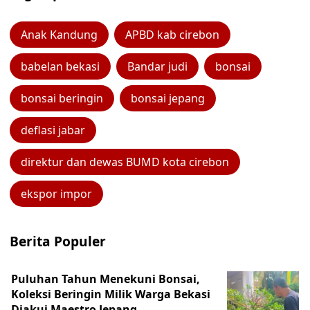
Anak Kandung
APBD kab cirebon
babelan bekasi
Bandar judi
bonsai
bonsai beringin
bonsai jepang
deflasi jabar
direktur dan dewas BUMD kota cirebon
ekspor impor
Berita Populer
Puluhan Tahun Menekuni Bonsai,
Koleksi Beringin Milik Warga Bekasi
Diakui Maestro Jepang