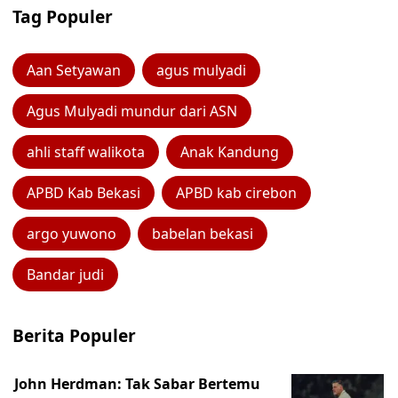
Tag Populer
Aan Setyawan
agus mulyadi
Agus Mulyadi mundur dari ASN
ahli staff walikota
Anak Kandung
APBD Kab Bekasi
APBD kab cirebon
argo yuwono
babelan bekasi
Bandar judi
Berita Populer
John Herdman: Tak Sabar Bertemu