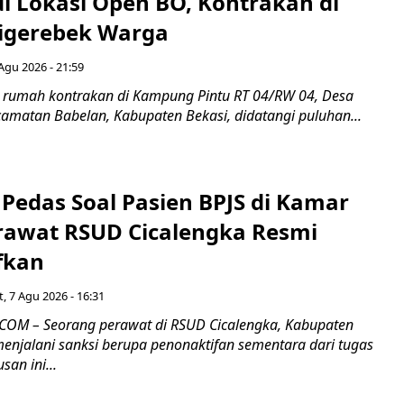
di Lokasi Open BO, Kontrakan di
igerebek Warga
Agu 2026 - 21:59
 rumah kontrakan di Kampung Pintu RT 04/RW 04, Desa
camatan Babelan, Kabupaten Bekasi, didatangi puluhan...
Pedas Soal Pasien BPJS di Kamar
rawat RSUD Cicalengka Resmi
fkan
, 7 Agu 2026 - 16:31
COM – Seorang perawat di RSUD Cicalengka, Kabupaten
enjalani sanksi berupa penonaktifan sementara dari tugas
san ini...