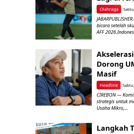
Olahraga
Sabtu,
JABARPUBLISHER.C
bicara setelah sk
AFF 2026.Indonesi
Akseleras
Dorong UM
Masif
Headline
Sabtu,
CIREBON — Komis
strategis untuk
Usaha Mikro,...
Langkah T