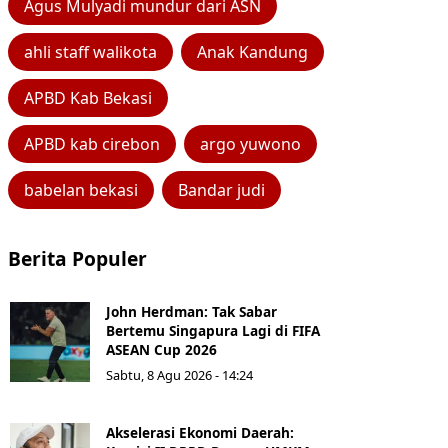
Agus Mulyadi mundur dari ASN
ahli staff walikota
Anak Kandung
APBD Kab Bekasi
APBD kab cirebon
argo yuwono
babelan bekasi
Bandar judi
Berita Populer
John Herdman: Tak Sabar
Bertemu Singapura Lagi di FIFA
ASEAN Cup 2026
Sabtu, 8 Agu 2026 - 14:24
Akselerasi Ekonomi Daerah: