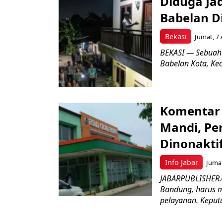
Diduga Ja
Babelan D
Bekasi
Jumat, 7 
BEKASI — Sebuah
Babelan Kota, Ke
Komentar 
Mandi, Pe
Dinonakti
Info Jabar
Jumat
JABARPUBLISHER.
Bandung, harus m
pelayanan. Keputu