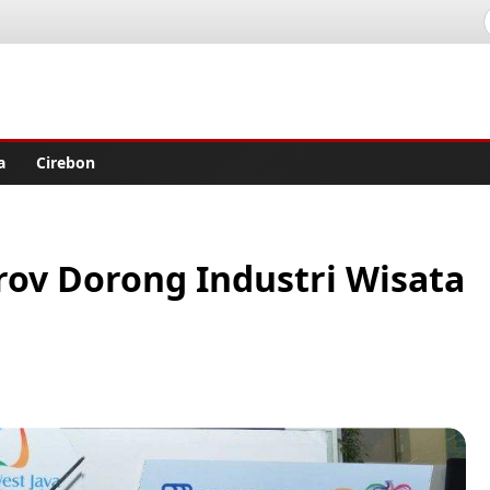
lisher
a
Cirebon
rov Dorong Industri Wisata