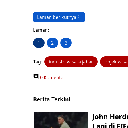
Laman berikutnya
Laman:
1
2
3
Tag:
industri wisata jabar
objek wisa
0 Komentar
Berita Terkini
John Herd
Lagi di FI