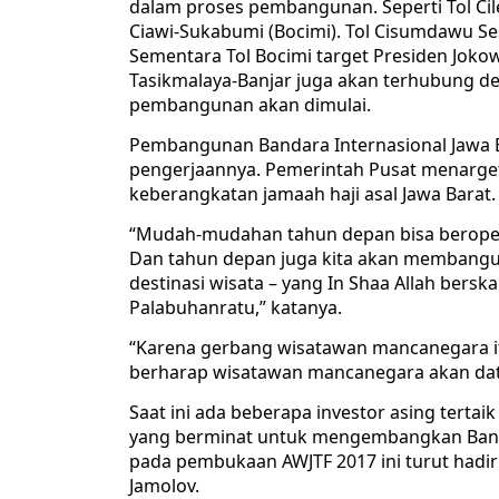
dalam proses pembangunan. Seperti Tol C
Ciawi-Sukabumi (Bocimi). Tol Cisumdawu Sesi
Sementara Tol Bocimi target Presiden Jokowi 
Tasikmalaya-Banjar juga akan terhubung de
pembangunan akan dimulai.
Pembangunan Bandara Internasional Jawa Bar
pengerjaannya. Pemerintah Pusat menarget
keberangkatan jamaah haji asal Jawa Barat.
“Mudah-mudahan tahun depan bisa beropera
Dan tahun depan juga kita akan membang
destinasi wisata – yang In Shaa Allah berska
Palabuhanratu,” katanya.
“Karena gerbang wisatawan mancanegara itu
berharap wisatawan mancanegara akan dat
Saat ini ada beberapa investor asing tertai
yang berminat untuk mengembangkan Banda
pada pembukaan AWJTF 2017 ini turut hadir
Jamolov.