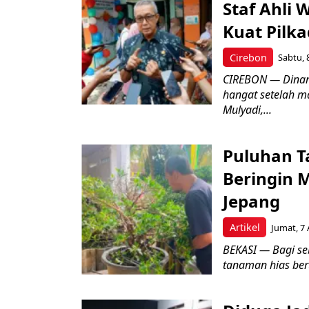
Staf Ahli 
Kuat Pilk
Cirebon
Sabtu, 
CIREBON — Dinami
hangat setelah ma
Mulyadi,...
Puluhan T
Beringin 
Jepang
Artikel
Jumat, 7 
BEKASI — Bagi se
tanaman hias ber