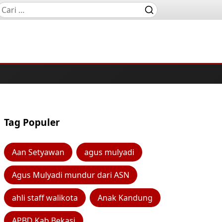
Tag Populer
Aan Setyawan
agus mulyadi
Agus Mulyadi mundur dari ASN
ahli staff walikota
Anak Kandung
APBD Kab Bekasi