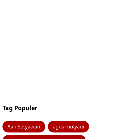
Tag Populer
Aan Setyawan
agus mulyadi