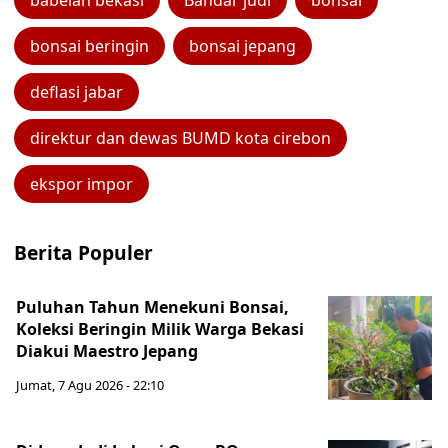
babelan bekasi
Bandar judi
bonsai
bonsai beringin
bonsai jepang
deflasi jabar
direktur dan dewas BUMD kota cirebon
ekspor impor
Berita Populer
Puluhan Tahun Menekuni Bonsai,
Koleksi Beringin Milik Warga Bekasi
Diakui Maestro Jepang
Jumat, 7 Agu 2026 - 22:10