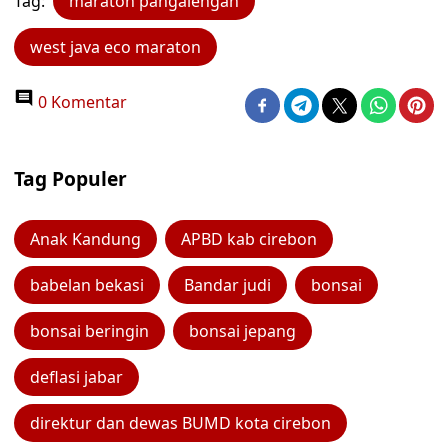
Tag:
maraton pangalengan
west java eco maraton
0 Komentar
Tag Populer
Anak Kandung
APBD kab cirebon
babelan bekasi
Bandar judi
bonsai
bonsai beringin
bonsai jepang
deflasi jabar
direktur dan dewas BUMD kota cirebon