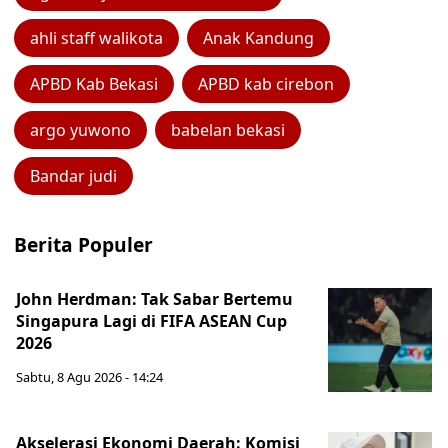
ahli staff walikota
Anak Kandung
APBD Kab Bekasi
APBD kab cirebon
argo yuwono
babelan bekasi
Bandar judi
Berita Populer
John Herdman: Tak Sabar Bertemu
Singapura Lagi di FIFA ASEAN Cup
2026
Sabtu, 8 Agu 2026 - 14:24
Akselerasi Ekonomi Daerah: Komisi