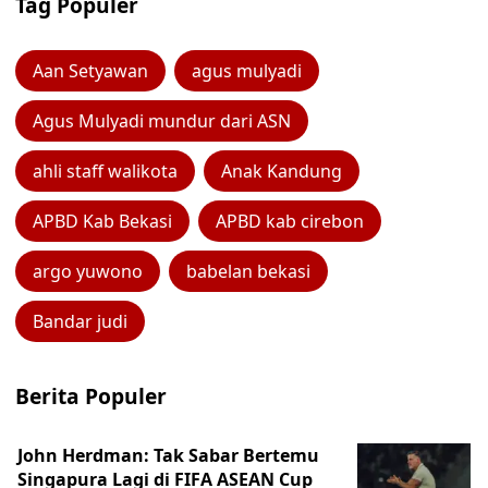
Tag Populer
Aan Setyawan
agus mulyadi
Agus Mulyadi mundur dari ASN
ahli staff walikota
Anak Kandung
APBD Kab Bekasi
APBD kab cirebon
argo yuwono
babelan bekasi
Bandar judi
Berita Populer
John Herdman: Tak Sabar Bertemu
Singapura Lagi di FIFA ASEAN Cup