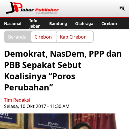
Jabar Publisher
Info
Nasional
Bandung
Olahraga
Cirebon
Jabar
Beranda
Cirebon
Kab Cirebon
Demokrat, NasDem, PPP dan
PBB Sepakat Sebut
Koalisinya “Poros
Perubahan”
Tim Redaksi
Selasa, 10 Okt 2017 - 11:30 AM