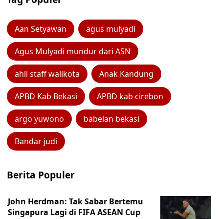
Aan Setyawan
agus mulyadi
Agus Mulyadi mundur dari ASN
ahli staff walikota
Anak Kandung
APBD Kab Bekasi
APBD kab cirebon
argo yuwono
babelan bekasi
Bandar judi
Berita Populer
John Herdman: Tak Sabar Bertemu
Singapura Lagi di FIFA ASEAN Cup