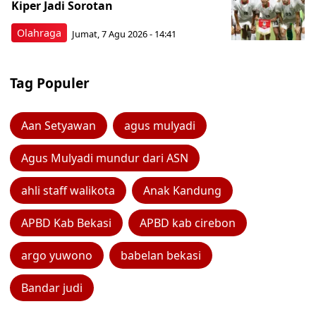
Kiper Jadi Sorotan
Olahraga
Jumat, 7 Agu 2026 - 14:41
Tag Populer
Aan Setyawan
agus mulyadi
Agus Mulyadi mundur dari ASN
ahli staff walikota
Anak Kandung
APBD Kab Bekasi
APBD kab cirebon
argo yuwono
babelan bekasi
Bandar judi